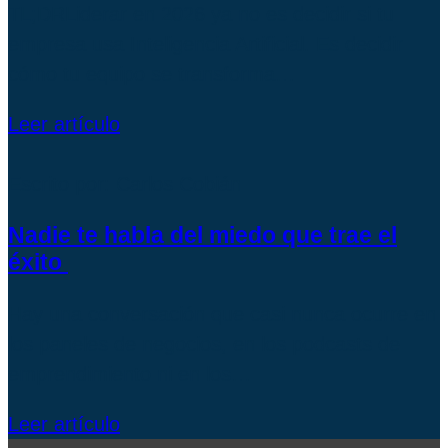
TL;DRLiderar en 2026 ya no es decidir si tu
empresa usa Inteligencia Artificial. Es decidir
cómo tu equipo se transforma…
Leer artículo
Escrito por: Carlos Cobián
Nadie te habla del miedo que trae el
éxito
Hay una conversación que casi nunca ocurre en
los paneles de negocios, en los podcasts de
emprendimiento ni en los…
Leer artículo