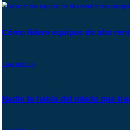
Escrito por: Carlos Cobián
Cómo lidero equipos de alto ren
TL;DRLiderar en 2026 ya no es decidir si tu empre
Leer artículo
Escrito por: Carlos Cobián
Nadie te habla del miedo que tra
Hay una conversación que casi nunca ocurre en l